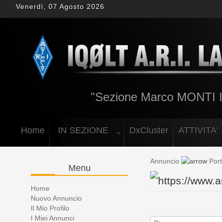
Venerdì, 07 Agosto 2026
"Sezione Marco MONTI
Home
IN SEZIONE
DxCluster
ATTIVITA'
Annuncio
Port
Menu
Home
Nuovo Annuncio
Il Mio Profilo
I Miei Annunci