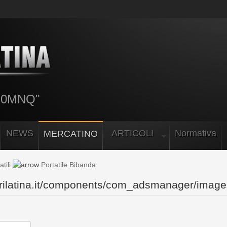
 I0MNQ"
NEWS
ARTICOLI
Normativa
MERCATINO
atili
Portatile Bibanda