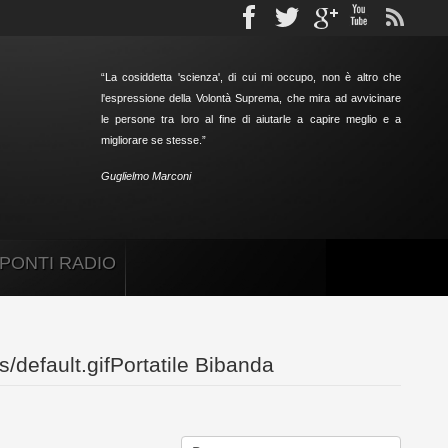
Facebook
Twitter
gplus
Youtube
rs
“
La cosiddetta 'scienza', di cui mi occupo, non è altro che
l'espressione della Volontà Suprema, che mira ad avvicinare
le persone tra loro al fine di aiutarle a capire meglio e a
migliorare se stesse.
”
Guglielmo Marconi
PONTI RADIO
Portatile Bibanda