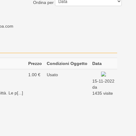
Ordina per
oa.com
Prezzo
Condizioni Oggetto
Data
1.00 €
Usato
15-11-2022
da
tà. Le p[...]
1435 visite