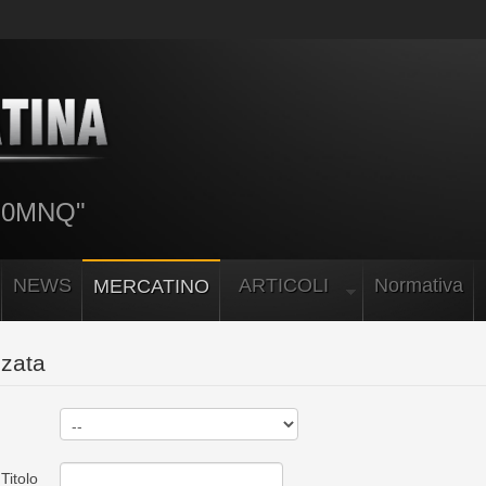
 I0MNQ"
NEWS
ARTICOLI
Normativa
MERCATINO
nzata
Titolo