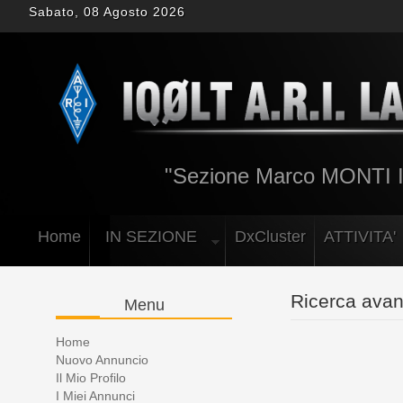
Sabato, 08 Agosto 2026
"Sezione Marco MONTI
Home
IN SEZIONE
DxCluster
ATTIVITA'
Ricerca ava
Menu
Home
Nuovo Annuncio
Il Mio Profilo
I Miei Annunci